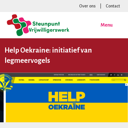
Over ons
|
Contact
Menu
Help Oekraine: initiatief van
legmeervogels